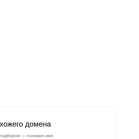
охожего домена
 подбором — похожее имя